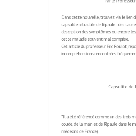
Par le Professeur
Dans cette nouvelle, trouvez via le lien 
capsulite rétractile de l’épaule : des cau
description des symptômes ou encore les e
cette maladie souvent mal comprise.
Cet article du professeur Éric Roulot, ré
incompréhensions rencontrées fréquemme
Capsulite de l
*Il a été référencé comme un des trois mei
coude, de la main et de l’épaule dans le
médecins de France).