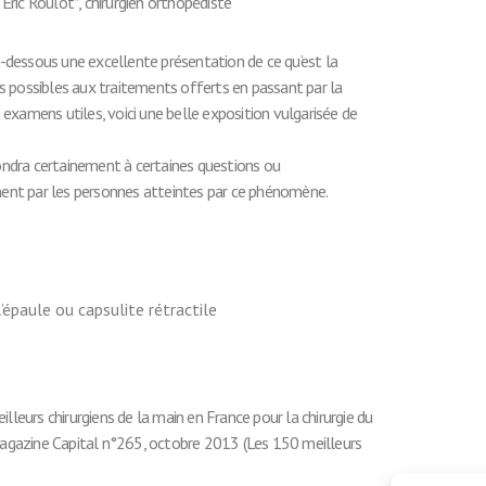
 Éric Roulot*, chirurgien orthopédiste
ci-dessous une excellente présentation de ce qu’est la
ses possibles aux traitements offerts en passant par la
xamens utiles, voici une belle exposition vulgarisée de
pondra certainement à certaines questions ou
nt par les personnes atteintes par ce phénomène.
’épaule ou capsulite rétractile
lleurs chirurgiens de la main en France pour la chirurgie du
 magazine Capital n°265, octobre 2013 (Les 150 meilleurs