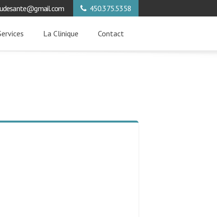
tudesante@gmail.com
450.375.5358
ervices
La Clinique
Contact